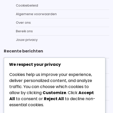
Cookiebeleid
Algemene voorwaarden
Over ons
Bereik ons
Jouw privacy
Recente berichten
We respect your privacy
eFootball Match Pass Bonus Trends: Populariteit,
Verschuivingen, Voorspellingen
Cookies help us improve your experience,
eFootball Coin Cadeaubonnen: Waarden,
deliver personalized content, and analyze
Beschikbaarheid, Inwisseling
traffic. You can choose which cookies to
eFootball Match Pass Bonus Packs: Inhoud, Prijzen,
allow by clicking
Customize
. Click
Accept
Voordelen
All
to consent or
Reject All
to decline non-
essential cookies.
eFootball Campagne Inwisselingsbeloningen Trends:
Populariteit, Verschuivingen, Voorspellingen