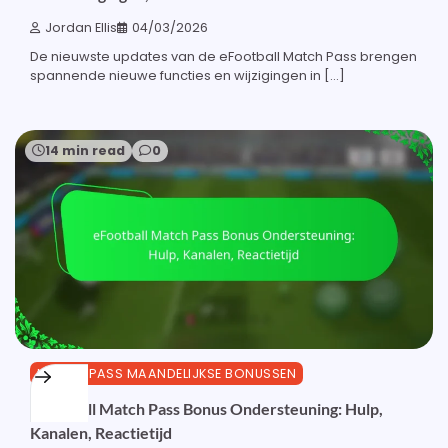
Jordan Ellis
04/03/2026
De nieuwste updates van de eFootball Match Pass brengen
spannende nieuwe functies en wijzigingen in […]
14 min read
0
MATCH PASS MAANDELIJKSE BONUSSEN
eFootball Match Pass Bonus Ondersteuning: Hulp,
Kanalen, Reactietijd