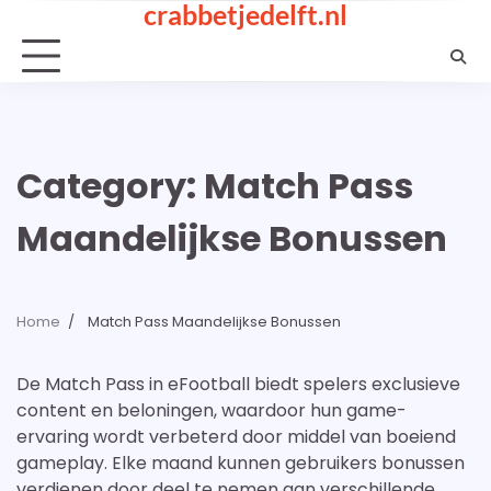
crabbetjedelft.nl
Skip
to
content
Category:
Match Pass
Maandelijkse Bonussen
Home
Match Pass Maandelijkse Bonussen
De Match Pass in eFootball biedt spelers exclusieve
content en beloningen, waardoor hun game-
ervaring wordt verbeterd door middel van boeiend
gameplay. Elke maand kunnen gebruikers bonussen
verdienen door deel te nemen aan verschillende